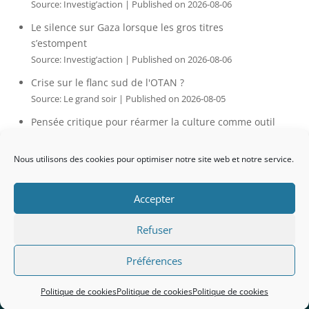
Source: Investig’action
Published on 2026-08-06
Le silence sur Gaza lorsque les gros titres
s’estompent
Source: Investig’action
Published on 2026-08-06
Crise sur le flanc sud de l'OTAN ?
Source: Le grand soir
Published on 2026-08-05
Pensée critique pour réarmer la culture comme outil
de résistance citoyenne. Partie 2 : Coupe du monde
2026 : De la consolation à la manipulation
Nous utilisons des cookies pour optimiser notre site web et notre service.
Source: Le grand soir
Published on 2026-08-05
Accepter
Refuser
Copyright © 2021 Jecreemonsite - Grotius
Préférences
International Tous droits réservés
----
Politique de
cookies
---
Mentions légales
Politique de cookies
Politique de cookies
Politique de cookies