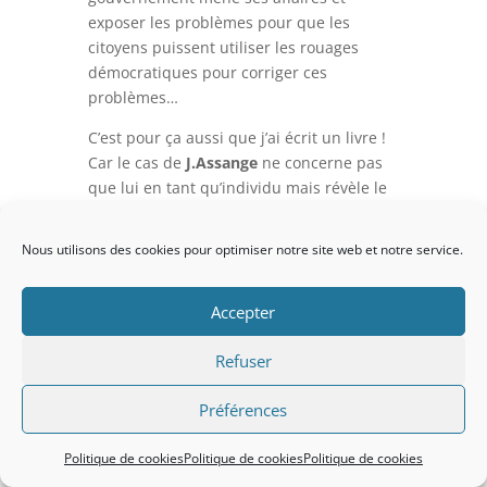
exposer les problèmes pour que les
citoyens puissent utiliser les rouages
démocratiques pour corriger ces
problèmes…
C’est pour ça aussi que j’ai écrit un livre !
Car le cas de
J.Assange
ne concerne pas
que lui en tant qu’individu mais révèle le
dysfonctionnement de tout le système
démocratique et donne une perspective
Nous utilisons des cookies pour optimiser notre site web et notre service.
sur comment sont gérées les affaires, en
réalité, derrière les coulisses.
Accepter
I
l y a un aspect de la procédure juridique
contre Julian Assange qui me choque…
Refuser
C’est son état de santé certes…Mais y
compris lorsqu’il comparait devant les
Préférences
juges. Lors d’une audience technique il
avait eu du mal à prononcer son nom et
Politique de cookies
Politique de cookies
Politique de cookies
sa date de naissance et lors de l’audience